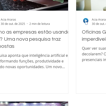
Acia Araras
Acia Arara
30 de out. de 2025
2 min de leitura
30 de out.
o as empresas estão usando
Oficinas
A? Uma nova pesquisa traz
imperdívei
postas
Quer ver sua
decolarem? O SEBRAE preparou duas ofici
isa aponta que inteligência artificial está
presenciais 
sformando funções, produtividade e
microempreen
ndo novas oportunidades. Um novo
clientes e ve
ntamento da Wharton School da
na ACIA ARARAS e são GRATUITAS
rsidade da Pensilvânia, e divulgado pelo
11/novembro, 18h30 – 
all Street Journal , revela que a adoção
decolarem - Aprenda os 7 passos essenciais
da venda, co
ranca expansão e trazendo resultados
objetivos de 
ivos para líderes corporativos. A
vendedor e e