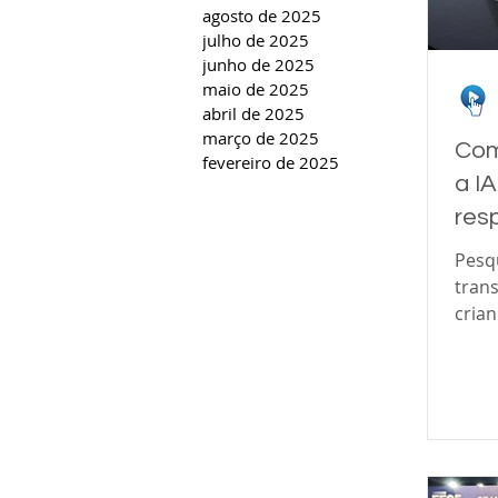
agosto de 2025
julho de 2025
junho de 2025
maio de 2025
abril de 2025
março de 2025
Com
fevereiro de 2025
a I
res
Pesqu
tran
cria
leva
Unive
The W
de inteligência artificial (IA) nas empresas está
em f
posit