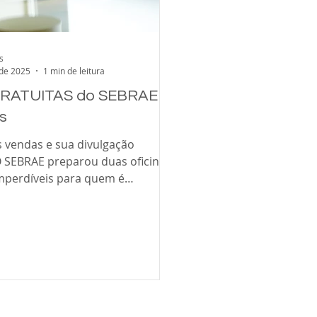
s
 de 2025
1 min de leitura
 GRATUITAS do SEBRAE
s
s vendas e sua divulgação
nas
imperdíveis para quem é
dedor e quer atrair mais
nder muito mais! Vão acontecer
Faça suas vendas
nheça as verdades e mitos sobre
venda, descubra o perfil ideal do
ntenda de verdade o que seu