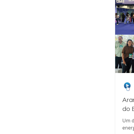
pesq
consu
exec
Ara
do 
Um d
ener