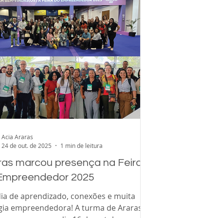
uisa, realizada em parceria com a
cliente preci
ltoria GBK Collective, entrevistou 800
utivos d
Acia Araras
24 de out. de 2025
1 min de leitura
ras marcou presença na Feira
Empreendedor 2025
ia de aprendizado, conexões e muita
gia empreendedora! A turma de Araras