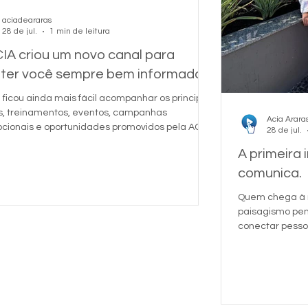
aciadeararas
28 de jul.
1 min de leitura
IA criou um novo canal para
ter você sempre bem informado!
 ficou ainda mais fácil acompanhar os principais
s, treinamentos, eventos, campanhas
Acia Arara
cionais e oportunidades promovidos pela ACIA.
28 de jul.
parte da nossa Comunidade Oficial no
A primeira
App e receba as novidades em primeira mão,
rma rápida e prática. 👉 Entre agora pelo
comunica.
https://chat.whatsapp.com/DK4WwMLKTWh5lDqh
Quem chega à n
9 Esperamos você! ACIA Araras
paisagismo pens
conectar pesso
conversamos c
@floridagarden
paisagista resp
escolha das es
elementos com