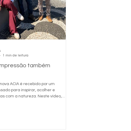
s
1 min de leitura
 impressão também
ova ACIA é recebido por um
ado para inspirar, acolher e
as com a natureza. Neste vídeo,
om Alex da
paisagismo , engenheiro agrônomo e
onsável pelo projeto, que explica a
pécies, a composição do jardim e
o a árvore-samambaia no