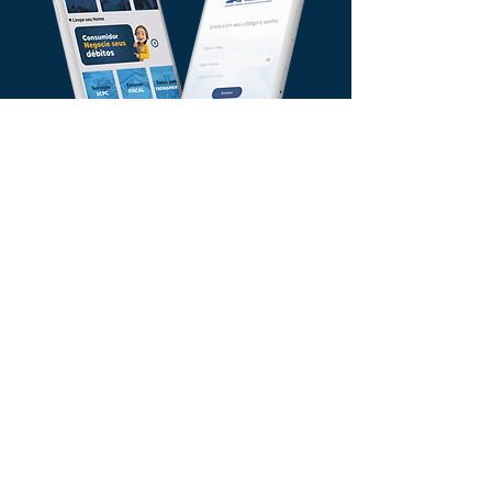
Na palma das mãos: Campanhas,
Consultas, Soluções Empresariais,
Certificado Digital e muito mais!
Um novo portal de notícias. Associação Comercial,
Industrial e Agrícola de Araras.