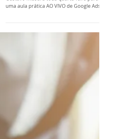
aumentar suas vendas de
forma previsível?
A ACIA convida para um encontro com
Gustavo Missura toda quarta-feira para
uma aula prática AO VIVO de Google Ads,
onde você aprende estratégias reais,
aplicáveis no dia a dia e que realmente
geram resultados para o seu negócio.
Nada de teoria complicada — aqui você vê
na prática como criar campanhas, atrair
mais clientes e escalar suas vendas com
inteligência. Ideal para empreendedores,
prestadores de serviço e quem quer
vender mais usando a internet. Ative a
notificação, pa