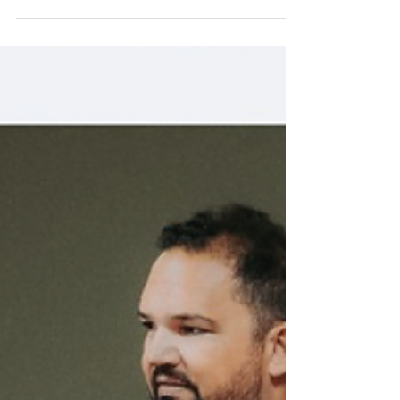
Secretaria Municipal da Cultura através
desse canal do WhatsApp no qual são
compartilhadas todas as atrações. As
programações do Teatro Estadual de
Araras você fica sabendo através do link
abaixo.