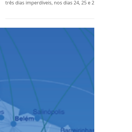
Vem aí o 10º FESTCOM
Atenção, Araras! Vem aí o 10º FESTCOM –
Festival de Compras de Araras! 📣Serão
três dias imperdíveis, nos dias 24, 25 e 26
de julho, com...