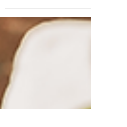
O encerramento da Semana Empresário
em Conexão, evento promovido pelo
Sebrae, Acia e Prefeitura de Araras,
encerrou ontem contabilizando...