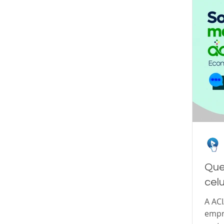
Que
cel
A AC
empr