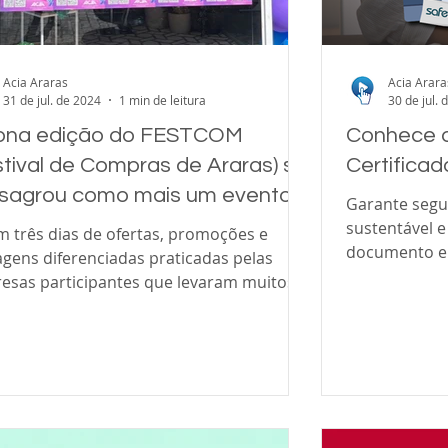
Acia Araras
Acia Arara
31 de jul. de 2024
1 min de leitura
30 de jul. 
ona edição do FESTCOM
Conhece o
stival de Compras de Araras) se
Certificad
sagrou como mais um evento
Garante segu
sucesso no calendário do
sustentável e
m três dias de ofertas, promoções e
documento ele
ércio de Araras
gens diferenciadas praticadas pelas
jurídica, sem r
esas participantes que levaram muitos
umidores...