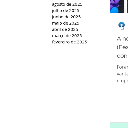
agosto de 2025
julho de 2025
junho de 2025
maio de 2025
abril de 2025
março de 2025
A n
fevereiro de 2025
(Fe
con
de 
Fora
com
vanta
empr
cons