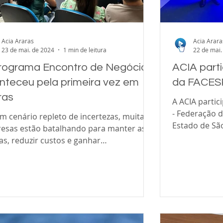
Acia Araras
Acia Arara
23 de mai. de 2024
1 min de leitura
22 de mai.
rograma Encontro de Negócios
ACIA part
nteceu pela primeira vez em
da FACES
ras
A ACIA parti
- Federação 
m cenário repleto de incertezas, muitas
Estado de São
esas estão batalhando para manter as
s, reduzir custos e ganhar
tividade. No...