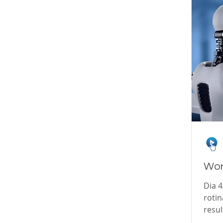
Wor
Dia 4/junho
roti
resul
plan