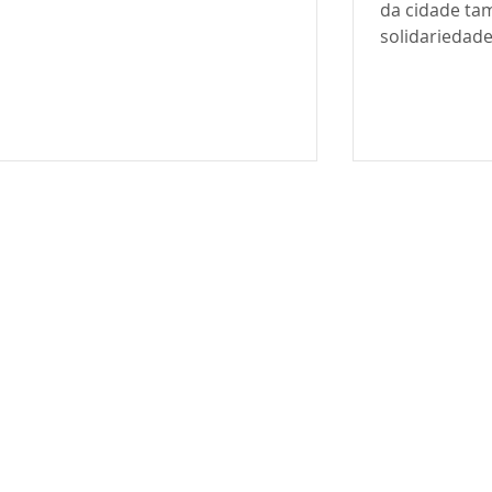
da cidade ta
solidariedade
doação na ACI