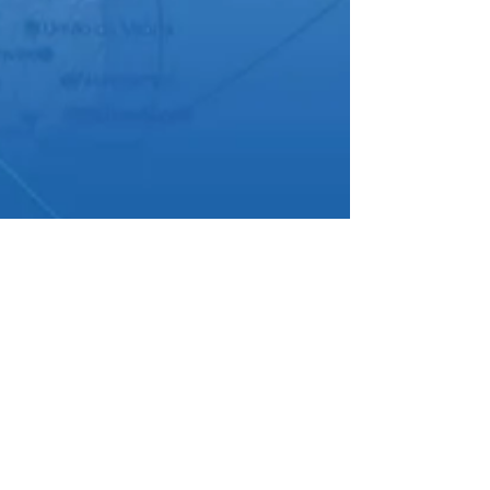
Acia Araras
29 de mai. de 2025
1 min de leitura
Azul Cargo Express + ACIA =