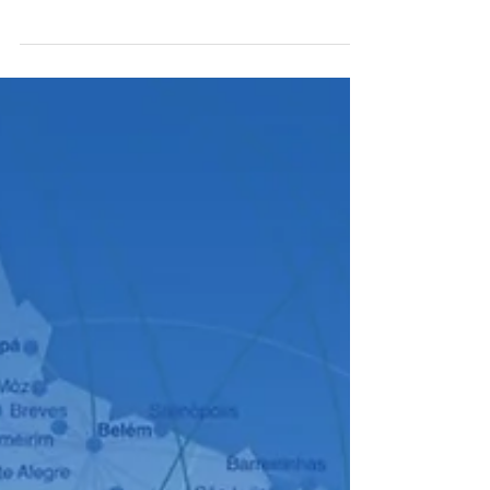
lugar na Semana da Eficiência Empresarial
– uma jornada prática que vai
transformar o jeito como você...