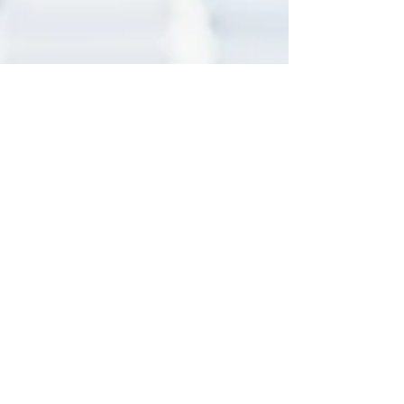
Acia Araras
23 de jan. de 2025
4 min de leitura
Extinção do CF-e SAT – SEFAZ-
SP, saiba sobre a Portaria SRE
nº 79/2024