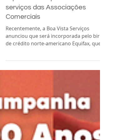
Acia Araras
24 de fev. de 2023
2 min de leitura
Aquisição da Boa Vista pela
Equifax vai ampliar oferta de
serviços das Associações
Comerciais
Recentemente, a Boa Vista Serviços
anunciou que será incorporada pelo birô
de crédito norte-americano Equifax, que
hoje detém 10% de suas...