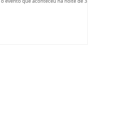
 o evento que aconteceu na noite de 3
bro, foi...