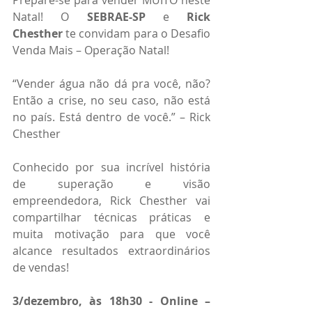
Prepare-se para vender MUITO neste 
Natal! O 
SEBRAE-SP
 e 
Rick 
Chesther
 te convidam para o Desafio 
Venda Mais – Operação Natal!
“Vender água não dá pra você, não? 
Então a crise, no seu caso, não está 
no país. Está dentro de você.” – Rick 
Chesther
Conhecido por sua incrível história 
de superação e visão 
empreendedora, Rick Chesther vai 
compartilhar técnicas práticas e 
muita motivação para que você 
alcance resultados extraordinários 
de vendas!
3/dezembro, às 18h30 - Online – 