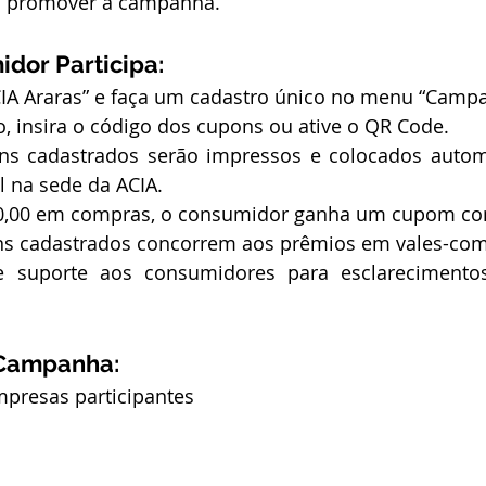
a promover a campanha.
dor Participa:
CIA Araras” e faça um cadastro único no menu “Campa
, insira o código dos cupons ou ative o QR Code.
ns cadastrados serão impressos e colocados autom
l na sede da ACIA.
50,00 em compras, o consumidor ganha um cupom c
ns cadastrados concorrem aos prêmios em vales-com
e suporte aos consumidores para esclarecimentos
 Campanha:
mpresas participantes