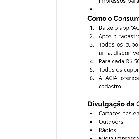
impressos par
Como o Consumi
Baixe o app “A
Após o cadastro
Todos os cupo
urna, disponíve
Para cada R$ 
Todos os cupo
A ACIA oferec
cadastro.
Divulgação da
Cartazes nas e
Outdoors
Rádios
Mídia impressa