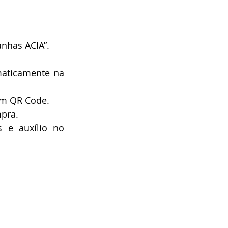
nhas ACIA”.
aticamente na 
om QR Code.
pra.
 e auxílio no 