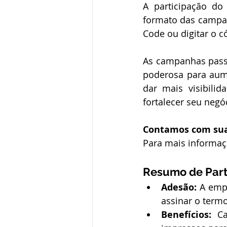
A participação d
formato das campan
Code ou digitar o 
As campanhas passa
poderosa para aum
dar mais visibili
fortalecer seu neg
Contamos com sua
Para mais informaçõ
Resumo de Part
Adesão:
 A empr
assinar o term
Benefícios:
 Ca