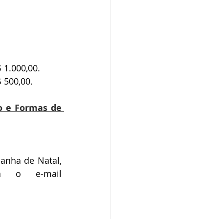
 1.000,00.
 500,00.
 e Formas de 
nha de Natal, 
preencha, assine e envie o termo de adesão para o e-mail 