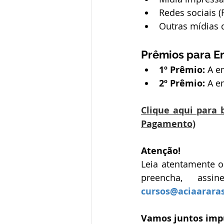
Redes sociais (
Outras mídias d
Prêmios para E
1º Prêmio:
 A e
2º Prêmio:
 A e
Clique aqui para 
Pagamento)
Atenção!
Leia atentamente o
cursos@aciaarara
Vamos juntos impu