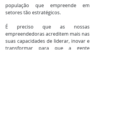
população que empreende em 
setores tão estratégicos.
É preciso que as nossas 
empreendedoras acreditem mais nas 
suas capacidades de liderar, inovar e 
transformar para que a gente 
consiga avançar principalmente no 
setor de tecnologia, que vem 
contribuindo muito para a evolução 
do empreendedorismo em nosso 
país.
**As opiniões expressas em artigos 
são de exclusiva responsabilidade 
dos autores e não coincidem, 
necessariamente, com as do Diário 
do Comércio