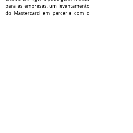
para as empresas, um levantamento 
do Mastercard em parceria com o 
Datafolha revela que 92% dos 
brasileiros temem pela segurança de 
suas informações no ambiente 
digital.
Além disso, 73% dizem já ter sofrido 
algum tipo de ameaça digital, como 
mensagens falsas e tentativas de 
roubo de senha.
Portanto, torna-se fundamental 
garantir a segurança e transparência 
no tratamento dos dados e a 
privacidade dos usuários. Essa 
maturação digital pressupõe que as 
empresas deixem claro como 