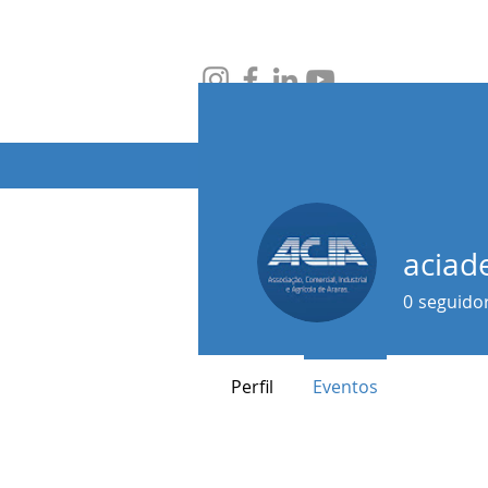
JORNAL
A
aciad
0
seguido
Perfil
Eventos