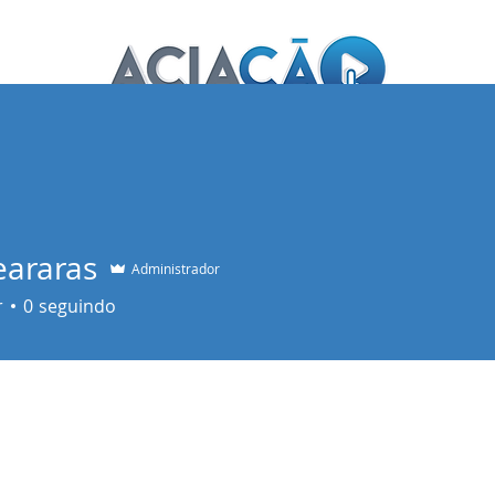
NUNCIE AQUI
ACIA
NOTÍCIAS
eararas
Administrador
r
0
seguindo