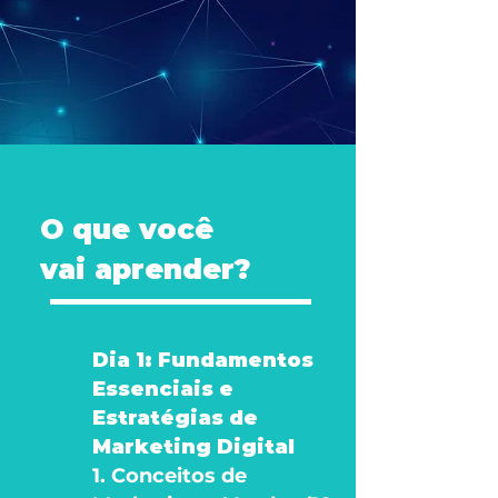
O que você
vai aprender?
Dia 1: Fundamentos
Essenciais e
Estratégias de
Marketing Digital
1. Conceitos de