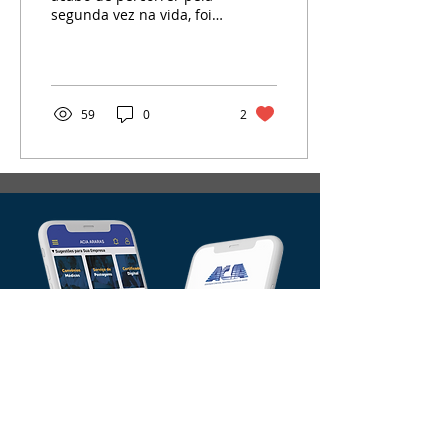
segunda vez na vida, foi,
novamente, um grande
momento de reflexão e
aprendizagem, me...
59
0
2