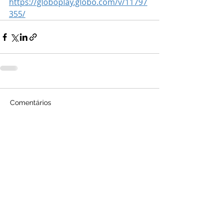
https://globoplay.globo.com/v/11797
355/
Comentários
Escreva um comentário