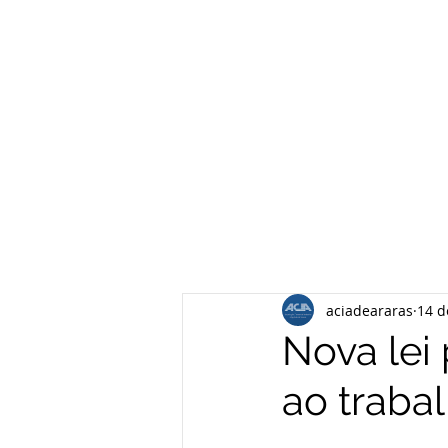
aciadeararas
14 d
Nova lei
ao traba