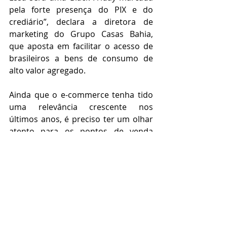
pela forte presença do PIX e do 
crediário”, declara a diretora de 
marketing do Grupo Casas Bahia, 
que aposta em facilitar o acesso de 
brasileiros a bens de consumo de 
alto valor agregado.
Ainda que o e-commerce tenha tido 
uma relevância crescente nos 
últimos anos, é preciso ter um olhar 
atento para os pontos de venda 
físicos. Apesar disso, a tecnologia 
pode estar presente em ambos os 
momentos de compra.
Fonte:
https://www.meioemensagem.com.br
/