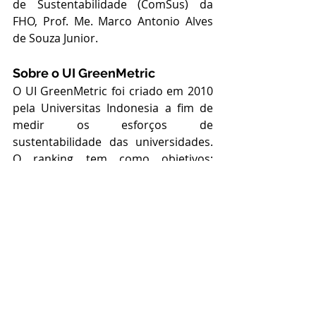
de Sustentabilidade (ComSus) da 
FHO, Prof. Me. Marco Antonio Alves 
de Souza Junior.
Sobre o UI GreenMetric
O UI GreenMetric foi criado em 2010 
pela Universitas Indonesia a fim de 
medir os esforços de 
sustentabilidade das universidades. 
O ranking tem como objetivos: 
contribuir para o discurso acadêmico 
sobre sustentabilidade na educação 
e ecologização do Campus; promover 
a mudança social liderada pela 
universidade em relação aos 
objetivos de sustentabilidade; ser 
uma ferramenta de autoavaliação da 
sustentabilidade do Campus para 
instituições de ensino superior de 