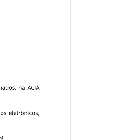
ados, na ACIA 
s eletrônicos, 
o!