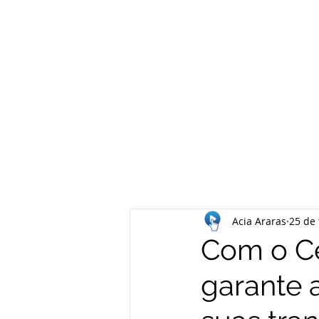
Acia Araras
25 de 
Com o Ce
garante 