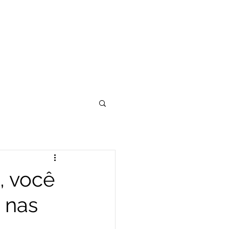
, você
 nas