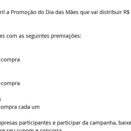
il a Promoção do Dia das Mães que vai distribuir R$
res com as seguintes premiações:
s-compra
s-compra
s
s-compra cada um
tre seu cupom e concorra. 