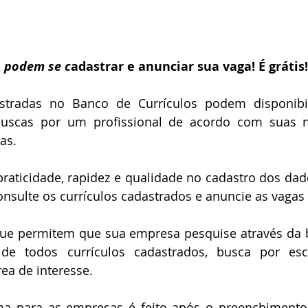
A podem se c
adastrar e anunciar sua vaga! É grátis!
tradas no Banco de Currículos podem disponibil
uscas por um profissional de acordo com suas n
as.
raticidade, rapidez e qualidade no cadastro dos dados
sulte os currículos cadastrados e anuncie as vagas 
 que permitem que sua empresa pesquise através da b
 de todos currículos cadastrados, busca por esco
rea de interesse.
ma para as empresas é feito após o preenchimento 