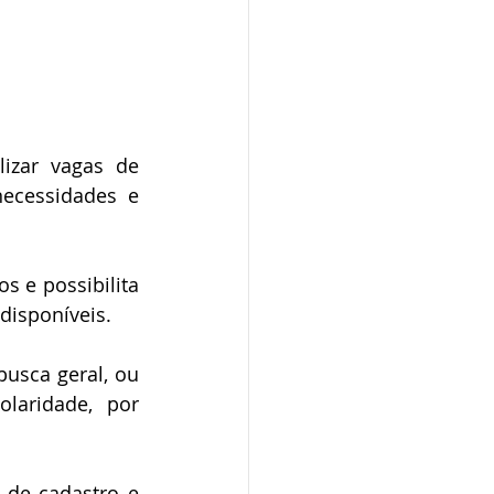
izar vagas de 
ecessidades e 
 e possibilita 
disponíveis.
usca geral, ou 
laridade, por 
de cadastro e 