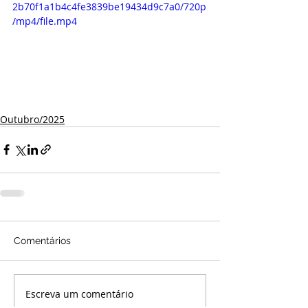
2b70f1a1b4c4fe3839be19434d9c7a0/720p
/mp4/file.mp4
Outubro/2025
Comentários
Escreva um comentário