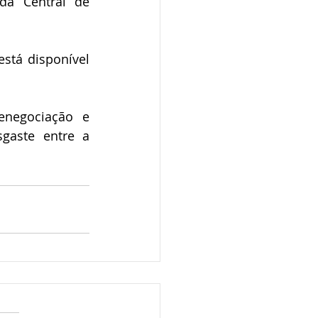
da Central de 
stá disponível 
negociação e 
gaste entre a 