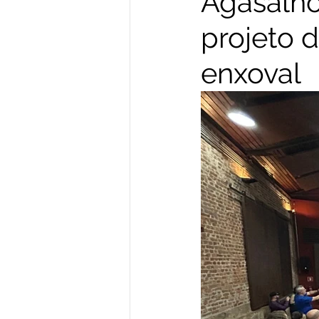
Agasalho
projeto 
enxoval