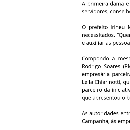
A primeira-dama e 
servidores, consel
O prefeito Irineu
necessitados. “Qu
e auxiliar as pesso
Compondo a mesa e
Rodrigo Soares (P
empresária parcei
Leila Chiarinotti, 
parceiro da iniciat
que apresentou o 
As autoridades entr
Campanha, às empre