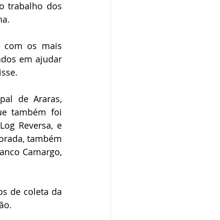
o trabalho dos 
ha.
o com os mais 
dos em ajudar 
isse.
l de Araras, 
ue também foi 
og Reversa, e 
vorada, também 
ranco Camargo, 
s de coleta da 
ão.