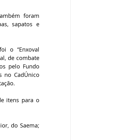
também foram 
as, sapatos e 
oi o “Enxoval 
al, de combate 
os pelo Fundo 
s no CadÚnico 
tação.
 itens para o 
ior, do Saema; 