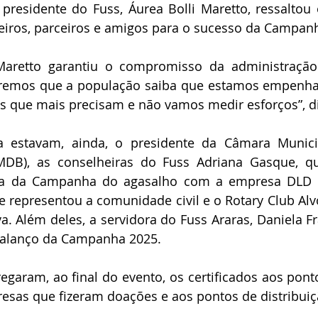
presidente do Fuss, Áurea Bolli Maretto, ressaltou 
heiros, parceiros e amigos para o sucesso da Campan
 Maretto garantiu o compromisso da administraçã
eremos que a população saiba que estamos empenha
as que mais precisam e não vamos medir esforços”, d
stavam, ainda, o presidente da Câmara Municipa
MDB), as conselheiras do Fuss Adriana Gasque, q
ra da Campanha do agasalho com a empresa DLD L
que representou a comunidade civil e o Rotary Club Al
iva. Além deles, a servidora do Fuss Araras, Daniela F
balanço da Campanha 2025.
egaram, ao final do evento, os certificados aos ponto
sas que fizeram doações e aos pontos de distribuiç