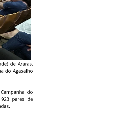
de) de Araras, 
a do Agasalho 
 Campanha do 
 923 pares de 
adas.