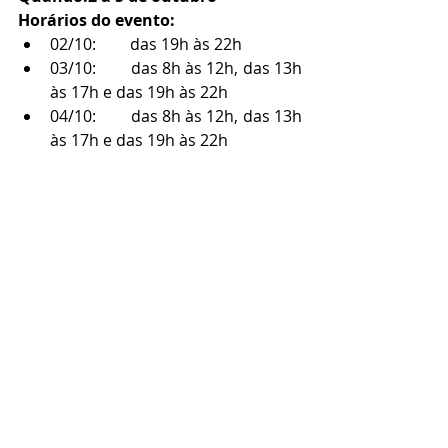
Horários do evento:
02/10: 	das 19h às 22h
03/10: 	das 8h às 12h, das 13h 
às 17h e das 19h às 22h
04/10: 	das 8h às 12h, das 13h 
às 17h e das 19h às 22h
05/10: 	das 8h às 12h e das 
13h às 17h
Onde:
 Campus da FHO
 (
Av. Dr. 
Maximiliano Baruto, 500, Jd. 
Universitário - Araras/SP
)
Não é necessário fazer inscrição 
Setembro/2023