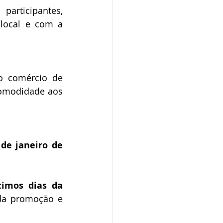
articipantes, 
local e com a 
o comércio de 
omodidade aos 
 de janeiro de 
timos dias da 
da promoção e 