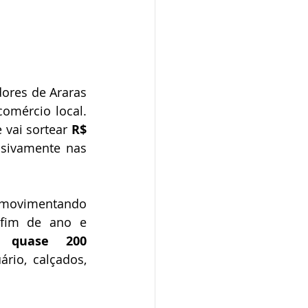
ores de Araras 
mércio local. 
e vai sortear 
R$ 
usivamente nas 
movimentando 
fim de ano e 
, 
quase 200 
rio, calçados, 