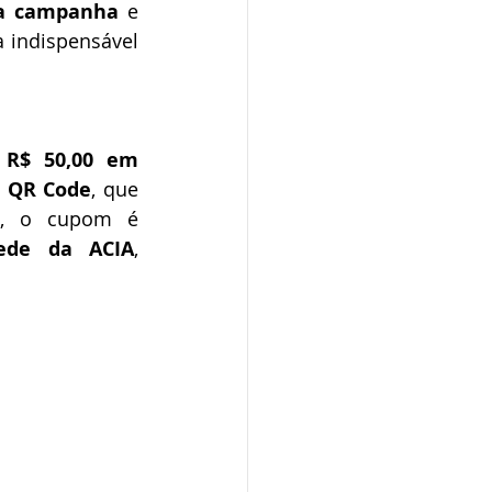
 da campanha
 e 
a indispensável 
 
R$ 50,00 em 
 
QR Code
, que 
o, o cupom é 
sede da ACIA
, 